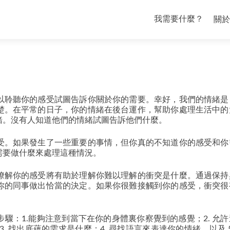
跳
到
我需要什麼？
關於
內
容
以聆聽你的感受試圖告訴你關於你的需要。幸好，我們的情緒是
楚。在平常的日子，你的情緒在後台運作，幫助你處理生活中的
緒。沒有人知道他們的情緒試圖告訴他們什麼。
受。如果發生了一些重要的事情，但你真的不知道你的感受和你
需要做什麼來處理這種情況。
瞭解你的感受將有助於理解你難以理解的衝突是什麼。通過保持
你的同事做出恰當的決定。如果你很難接觸到你的感受，衝突很
驟：1.能夠注意到當下在你的身體裏你察覺到的感覺；2. 允
 找出底蘊的需求是什麼；4. 尋找語言來表達你的情緒，以及 5