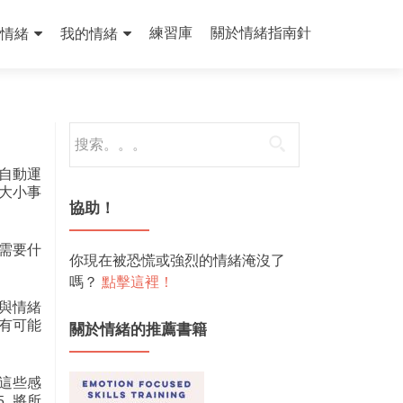
練習庫
關於情緒指南針
情緒
我的情緒
尋
找：
自動運
大小事
協助！
需要什
你現在被恐慌或強烈的情緒淹沒了
嗎？
點擊這裡！
與情緒
有可能
關於情緒的推薦書籍
許這些感
. 將所