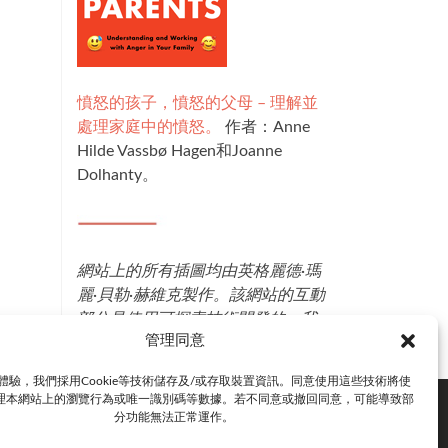
憤怒的孩子，憤怒的父母 – 理解並
處理家庭中的憤怒。
作者：Anne
Hilde Vassbø Hagen和Joanne
Dolhanty。
網站上的所有插圖均由英格麗德·瑪
麗·貝勒·赫維克製作。該網站的互動
部分是使用可探索技術開發的，我
管理同意
們非常感謝奧斯卡·布拉克斯塔德。
體驗，我們採用Cookie等技術儲存及/或存取裝置資訊。同意使用這些技術將使
理本網站上的瀏覽行為或唯一識別碼等數據。若不同意或撤回同意，可能導致部
分功能無法正常運作。